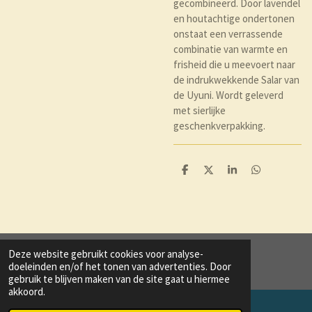
gecombineerd. Door lavendel
en houtachtige ondertonen
onstaat een verrassende
combinatie van warmte en
frisheid die u meevoert naar
de indrukwekkende Salar van
de Uyuni. Wordt geleverd
met sierlijke
geschenkverpakking.
D
D
S
D
e
e
h
e
l
e
a
l
e
l
r
e
n
e
n
Deze website gebruikt cookies voor analyse-
© 2020 - 2021 trend and style
doeleinden en/of het tonen van advertenties. Door
gebruik te blijven maken van de site gaat u hiermee
akkoord.