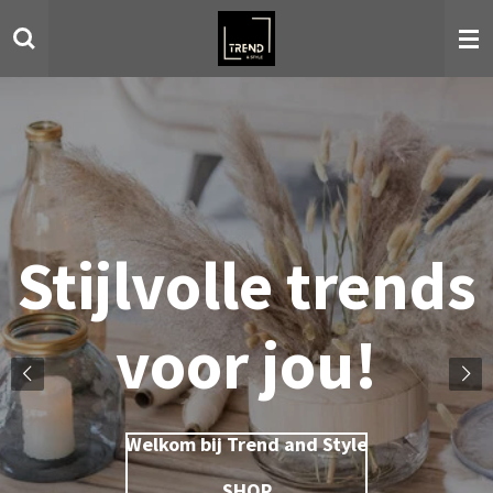
Ga
direct
naar
de
hoofdinhoud
Stijlvolle trends
voor jou!
Welkom bij Trend and Style
SHOP