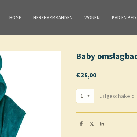
HOME
HERENARMBANDEN
WONEN
BAD EN BED
Baby omslagbadj
€ 35,00
Uitgeschakeld
D
D
S
e
e
h
l
e
a