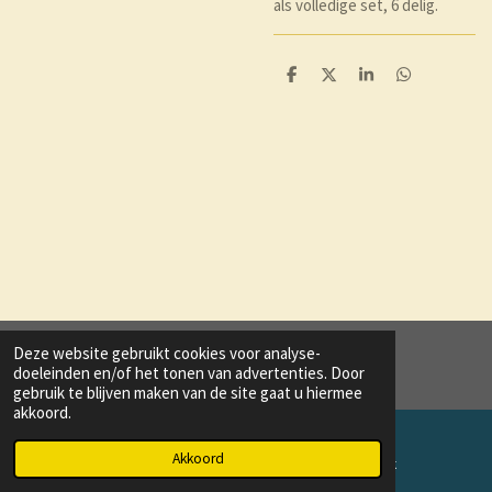
als volledige set, 6 delig.
D
D
S
D
e
e
h
e
l
e
a
l
e
l
r
e
n
e
n
Deze website gebruikt cookies voor analyse-
© 2020 - 2021 trend and style
doeleinden en/of het tonen van advertenties. Door
gebruik te blijven maken van de site gaat u hiermee
akkoord.
Akkoord
E-mailadres
Facebook