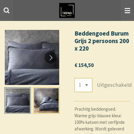
Ga
direct
naar
de
hoofdinhoud
Beddengoed Burum
Grijs 2 persoons 200
x 220
€ 154,50
Uitgeschakeld
Prachtig beddengoed.
Warme grijs-blauwe kleur.
100% katoen met verfijnde
afwerking. Wordt geleverd