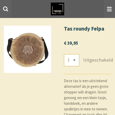
Ga
direct
naar
de
hoofdinhoud
Tas roundy Felpa
€ 39,95
Uitgeschakeld
Deze tas is een uitstekend
alternatief als je geen grote
shopper wilt dragen. Groot
genoeg om een klein tasje,
handdoek, en andere
spulletjes in mee te nemen.
Chanrmant en toch alles bij