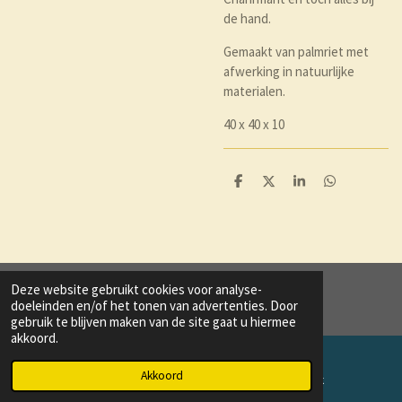
de hand.
Gemaakt van palmriet met
afwerking in natuurlijke
materialen.
40 x 40 x 10
D
D
S
D
e
e
h
e
l
e
a
l
e
l
r
e
n
e
n
Deze website gebruikt cookies voor analyse-
© 2020 - 2021 trend and style
doeleinden en/of het tonen van advertenties. Door
gebruik te blijven maken van de site gaat u hiermee
akkoord.
Akkoord
E-mailadres
Facebook