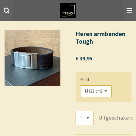
Ga
direct
naar
de
hoofdinhoud
Heren armbanden
Tough
€ 39,95
Maat
Uitgeschakeld