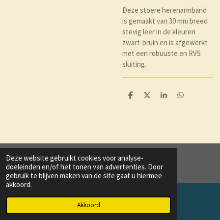
Deze stoere herenarmband
is gemaakt van 30 mm breed
stevig leer in de kleuren
zwart-bruin en is afgewerkt
met een robuuste en RVS
sluiting.
D
D
S
D
e
e
h
e
l
e
a
l
e
l
r
e
n
e
n
Deze website gebruikt cookies voor analyse-
© 2020 - 2021 trend and style
doeleinden en/of het tonen van advertenties. Door
gebruik te blijven maken van de site gaat u hiermee
akkoord.
Akkoord
E-mailadres
Facebook