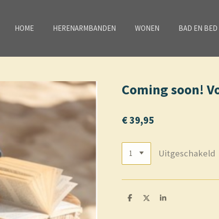
HOME
HERENARMBANDEN
WONEN
BAD EN BED
Coming soon! Vo
€ 39,95
Uitgeschakeld
D
D
S
e
e
h
l
e
a