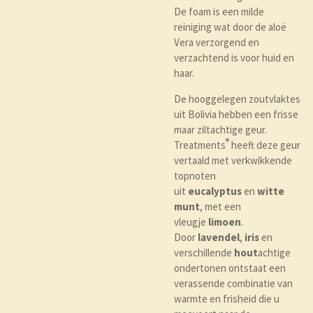
De foam is een milde
reiniging wat door de aloë
Vera verzorgend en
verzachtend is voor huid en
haar.
De hooggelegen zoutvlaktes
uit Bolivia hebben een frisse
maar ziltachtige geur.
®
Treatments
heeft deze geur
vertaald met verkwikkende
topnoten
uit
eucalyptus
en
witte
munt
, met een
vleugje
limoen
.
Door
lavendel
,
iris
en
verschillende
hout
achtige
ondertonen ontstaat een
verassende combinatie van
warmte en frisheid die u