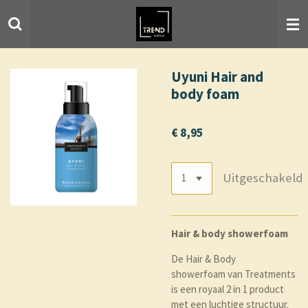
Ga
direct
naar
de
hoofdinhoud
Uyuni Hair and
body foam
€ 8,95
Uitgeschakeld
Hair & body showerfoam
De Hair & Body
showerfoam van Treatments
is een royaal 2 in 1 product
met een luchtige structuur.