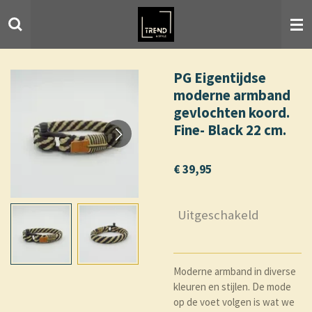
Ga
direct
naar
de
hoofdinhoud
PG Eigentijdse
moderne armband
gevlochten koord.
Fine- Black 22 cm.
€ 39,95
Uitgeschakeld
Moderne armband in diverse
kleuren en stijlen. De mode
op de voet volgen is wat we